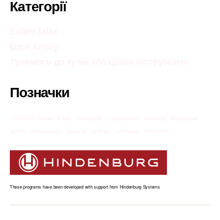
Категорії
E-dem talks
Блог Клубу
Тулимось до тулів або Цікаві інструменти
Позначки
COVID-19
Китай
Клуб
взаємодія
е-демократія
команда
медицина
освіта
презентація
проекти
рейтинг
система
технології
These programs have been developed with support from Hindenburg Systems